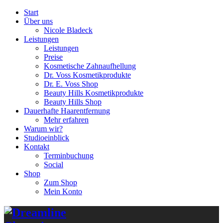
Start
Über uns
Nicole Bladeck
Leistungen
Leistungen
Preise
Kosmetische Zahnaufhellung
Dr. Voss Kosmetikprodukte
Dr. E. Voss Shop
Beauty Hills Kosmetikprodukte
Beauty Hills Shop
Dauerhafte Haarentfernung
Mehr erfahren
Warum wir?
Studioeinblick
Kontakt
Terminbuchung
Social
Shop
Zum Shop
Mein Konto