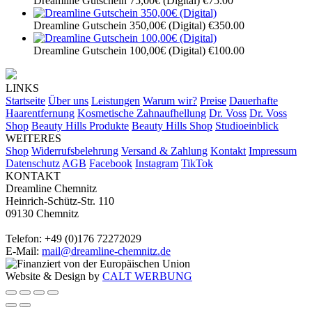
Dreamline Gutschein 75,00€ (Digital)
€75.00
Dreamline Gutschein 350,00€ (Digital)
€350.00
Dreamline Gutschein 100,00€ (Digital)
€100.00
LINKS
Startseite
Über uns
Leistungen
Warum wir?
Preise
Dauerhafte
Haarentfernung
Kosmetische Zahnaufhellung
Dr. Voss
Dr. Voss
Shop
Beauty Hills Produkte
Beauty Hills Shop
Studioeinblick
WEITERES
Shop
Widerrufsbelehrung
Versand & Zahlung
Kontakt
Impressum
Datenschutz
AGB
Facebook
Instagram
TikTok
KONTAKT
Dreamline Chemnitz
Heinrich-Schütz-Str. 110
09130 Chemnitz
Telefon: +49 (0)176 72272029
E-Mail:
mail@dreamline-chemnitz.de
Website & Design by
CALT WERBUNG